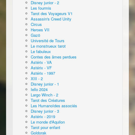
Disney junior - 2
Les fourmis
Tarot des Voyageurs V1
Assassin's Creed Unity
Circus
Heroes VII
Gazö
Université de Tours
Le monstrueux tarot
Le fabuleux
Contes des âmes perdues
Astérix - VA
Astérix - VF
Astérix - 1997
XIII - 2
Disney junior - 1
Iello 2024
Largo Winch - 2
Tarot des Créatures
Les Humanoïdes associés
Disney junior - 3
Astérix - 2019
Le monde d'Aquilon
Tarot pour enfant
Goldorak