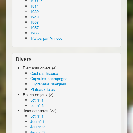
1911 ?
1914
1939
1948
1953
1957
1965
Traités par Années
Divers
Eléments divers (4)
Cachets fiscaux
Capsules champagne
Filigranes/Enseignes
Plateaux tôlés
Boites de jeux (2)
Lot n° 1
Lot n° 2
Jeux de cartes (27)
Lot n° 1
Jeu n° 1
Jeu n° 2
Jeu n° 3