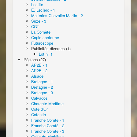
Loctite
E. Leclerc - 1
Malteries Chevalier-Martin - 2
Suze - 3
CGT
La Comète
Copie conforme
Futuroscope
Publicités diverses (1)
Lot n° 1
Régions (27)
AP2B - 1
AP2B - 2
Alsace
Bretagne - 1
Bretagne - 2
Bretagne - 3
Calvados
Charente Maritime
Côte d'Or
Cotentin
Franche Comté - 1
Franche Comté - 2
Franche Comté - 3
Golfe du Morbihan