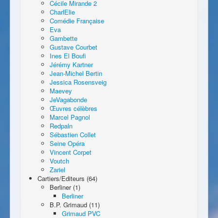
Cécile Mirande 2
CharlElie
Comédie Française
Eva
Gambette
Gustave Courbet
Ines El Boufi
Jérémy Kartner
Jean-Michel Bertin
Jessica Rosensveig
Maevey
JeVagabonde
Œuvres célèbres
Marcel Pagnol
Redpaln
Sébastien Collet
Seine Opéra
Vincent Corpet
Voutch
Zariel
Cartiers/Editeurs (64)
Berliner (1)
Berliner
B.P. Grimaud (11)
Grimaud PVC