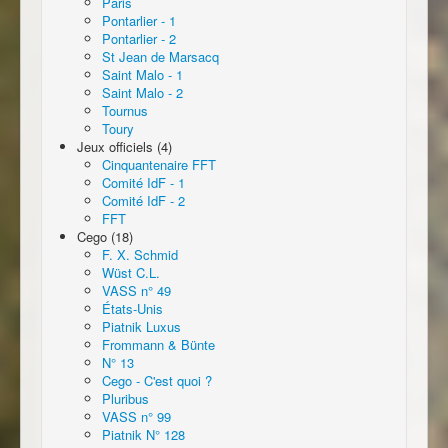
Paris
Pontarlier - 1
Pontarlier - 2
St Jean de Marsacq
Saint Malo - 1
Saint Malo - 2
Tournus
Toury
Jeux officiels (4)
Cinquantenaire FFT
Comité IdF - 1
Comité IdF - 2
FFT
Cego (18)
F. X. Schmid
Wüst C.L.
VASS n° 49
États-Unis
Piatnik Luxus
Frommann & Bünte
N° 13
Cego - C'est quoi ?
Pluribus
VASS n° 99
Piatnik N° 128