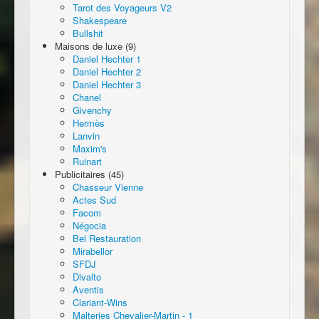
Tarot des Voyageurs V2
Shakespeare
Bullshit
Maisons de luxe (9)
Daniel Hechter 1
Daniel Hechter 2
Daniel Hechter 3
Chanel
Givenchy
Hermès
Lanvin
Maxim's
Ruinart
Publicitaires (45)
Chasseur Vienne
Actes Sud
Facom
Négocia
Bel Restauration
Mirabellor
SFDJ
Divalto
Aventis
Clariant-Wins
Malteries Chevalier-Martin - 1