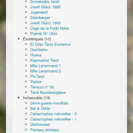
Smrekarjev tarok
Josef Glanz 1885
Jugendstil
Steinberger
Josef Glanz 1900
Cego de la Forêt Noire
Piatnik N° 1934
Ésotériques (10)
El Gran Tarot Esoterico
Gambette
Hyena
Keymaster Tarot
Mlle Lenormand 1
Mlle Lenormand 2
PicTarot
Pastor
Tarocco n° 50
Tarot Numérologique
Inclassable (13)
2ème guerre mondiale
Bel & Drôle
Catastrophes naturelles - 2
Catastrophes naturelles - 1
Dishonored
Fantasy érotique