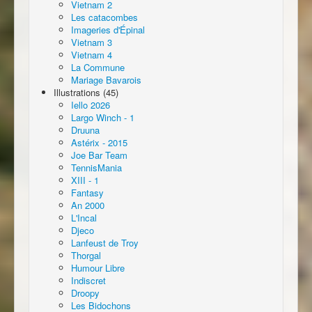
Vietnam 2
Les catacombes
Imageries d'Épinal
Vietnam 3
Vietnam 4
La Commune
Mariage Bavarois
Illustrations (45)
Iello 2026
Largo Winch - 1
Druuna
Astérix - 2015
Joe Bar Team
TennisMania
XIII - 1
Fantasy
An 2000
L'Incal
Djeco
Lanfeust de Troy
Thorgal
Humour Libre
Indiscret
Droopy
Les Bidochons