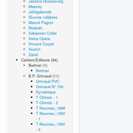
Jessica Rosensveig
Maevey
JeVagabonde
Œuvres célèbres
Marcel Pagnol
Redpaln
Sébastien Collet
Seine Opéra
Vincent Corpet
Voutch
Zariel
Cartiers/Editeurs (64)
Berliner (1)
Berliner
B.P. Grimaud (11)
Grimaud PVC
Grimaud N° 700
Symétrique
T Chinois - 1
T Chinois - 2
T Nouveau_1898
T Nouveau_1900
- 1
T Nouveau_1900
- 2