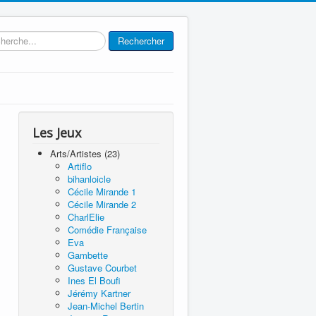
rcher
Rechercher
Les Jeux
Arts/Artistes (23)
Artiflo
bihanloicle
Cécile Mirande 1
Cécile Mirande 2
CharlElie
Comédie Française
Eva
Gambette
Gustave Courbet
Ines El Boufi
Jérémy Kartner
Jean-Michel Bertin