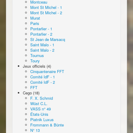
Montceau
Mont St Michel - 1
Mont St Michel - 2
Murat
Paris
Pontarlier - 1
Pontarlier - 2
St Jean de Marsacq
Saint Malo - 1
Saint Malo - 2
Tournus
Toury
Jeux officiels (4)
Cinquantenaire FFT
Comité IdF - 1
Comité IdF - 2
FFT
Cego (18)
F. X. Schmid
Wüst C.L.
VASS n° 49
États-Unis
Piatnik Luxus
Frommann & Bünte
N° 13