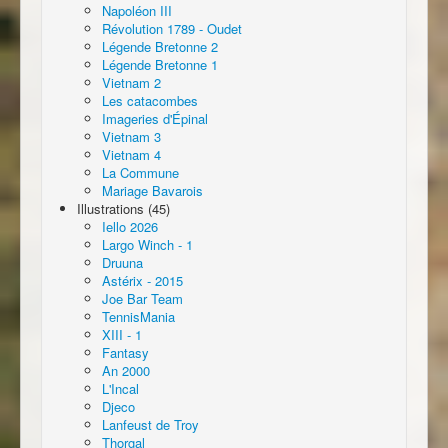
Napoléon III
Révolution 1789 - Oudet
Légende Bretonne 2
Légende Bretonne 1
Vietnam 2
Les catacombes
Imageries d'Épinal
Vietnam 3
Vietnam 4
La Commune
Mariage Bavarois
Illustrations (45)
Iello 2026
Largo Winch - 1
Druuna
Astérix - 2015
Joe Bar Team
TennisMania
XIII - 1
Fantasy
An 2000
L'Incal
Djeco
Lanfeust de Troy
Thorgal