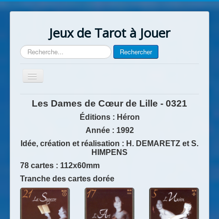
Jeux de Tarot à Jouer
Rechercher
Rechercher
Basculer
la
navigation
Accueil
Les Dames de Cœur de Lille - 0321
Contact
Éditions : Héron
Année
: 1992
Idée, création et réalisation : H. DEMARETZ et S.
HIMPENS
78 cartes : 112x60mm
Tranche des cartes dorée