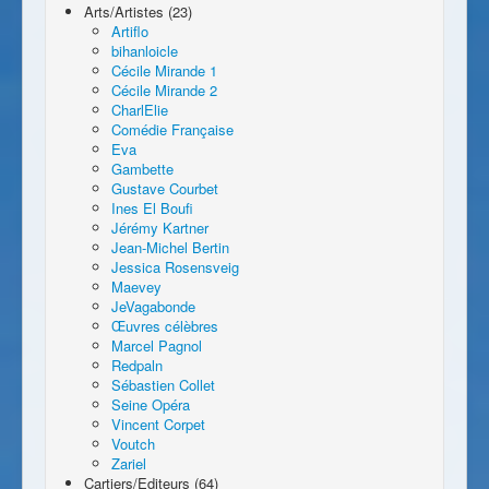
Arts/Artistes (23)
Artiflo
bihanloicle
Cécile Mirande 1
Cécile Mirande 2
CharlElie
Comédie Française
Eva
Gambette
Gustave Courbet
Ines El Boufi
Jérémy Kartner
Jean-Michel Bertin
Jessica Rosensveig
Maevey
JeVagabonde
Œuvres célèbres
Marcel Pagnol
Redpaln
Sébastien Collet
Seine Opéra
Vincent Corpet
Voutch
Zariel
Cartiers/Editeurs (64)