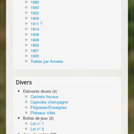
1880
1900
1902
1905
1911 ?
1914
1939
1948
1953
1957
1965
Traités par Années
Divers
Eléments divers (4)
Cachets fiscaux
Capsules champagne
Filigranes/Enseignes
Plateaux tôlés
Boites de jeux (2)
Lot n° 1
Lot n° 2