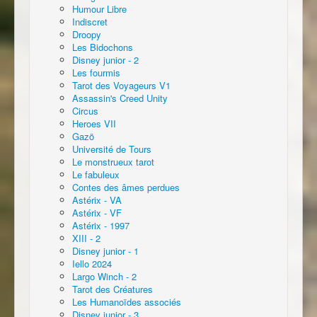
Humour Libre
Indiscret
Droopy
Les Bidochons
Disney junior - 2
Les fourmis
Tarot des Voyageurs V1
Assassin's Creed Unity
Circus
Heroes VII
Gazö
Université de Tours
Le monstrueux tarot
Le fabuleux
Contes des âmes perdues
Astérix - VA
Astérix - VF
Astérix - 1997
XIII - 2
Disney junior - 1
Iello 2024
Largo Winch - 2
Tarot des Créatures
Les Humanoïdes associés
Disney junior - 3