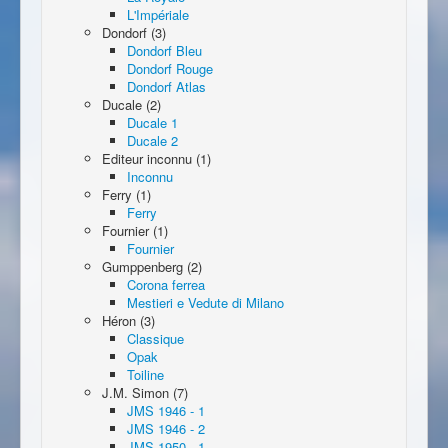
L'Impériale
Dondorf (3)
Dondorf Bleu
Dondorf Rouge
Dondorf Atlas
Ducale (2)
Ducale 1
Ducale 2
Editeur inconnu (1)
Inconnu
Ferry (1)
Ferry
Fournier (1)
Fournier
Gumppenberg (2)
Corona ferrea
Mestieri e Vedute di Milano
Héron (3)
Classique
Opak
Toiline
J.M. Simon (7)
JMS 1946 - 1
JMS 1946 - 2
JMS 1950 - 1