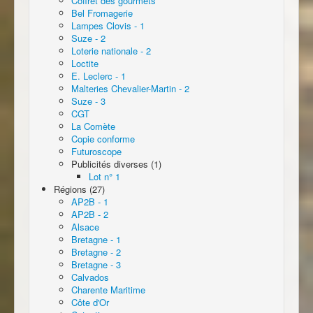
Coffret des gourmets
Bel Fromagerie
Lampes Clovis - 1
Suze - 2
Loterie nationale - 2
Loctite
E. Leclerc - 1
Malteries Chevalier-Martin - 2
Suze - 3
CGT
La Comète
Copie conforme
Futuroscope
Publicités diverses (1)
Lot n° 1
Régions (27)
AP2B - 1
AP2B - 2
Alsace
Bretagne - 1
Bretagne - 2
Bretagne - 3
Calvados
Charente Maritime
Côte d'Or