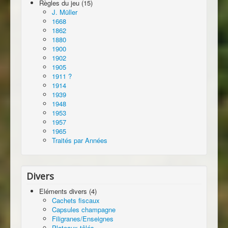
Règles du jeu (15)
J. Müller
1668
1862
1880
1900
1902
1905
1911 ?
1914
1939
1948
1953
1957
1965
Traités par Années
Divers
Eléments divers (4)
Cachets fiscaux
Capsules champagne
Filigranes/Enseignes
Plateaux tôlés