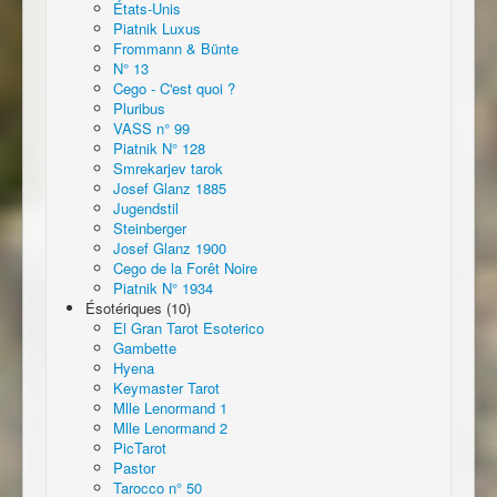
États-Unis
Piatnik Luxus
Frommann & Bünte
N° 13
Cego - C'est quoi ?
Pluribus
VASS n° 99
Piatnik N° 128
Smrekarjev tarok
Josef Glanz 1885
Jugendstil
Steinberger
Josef Glanz 1900
Cego de la Forêt Noire
Piatnik N° 1934
Ésotériques (10)
El Gran Tarot Esoterico
Gambette
Hyena
Keymaster Tarot
Mlle Lenormand 1
Mlle Lenormand 2
PicTarot
Pastor
Tarocco n° 50