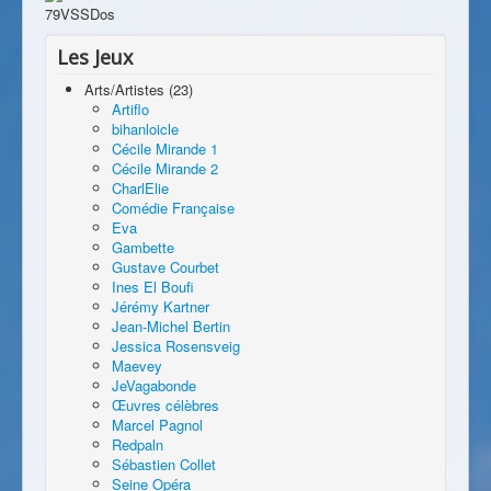
Les Jeux
Arts/Artistes (23)
Artiflo
bihanloicle
Cécile Mirande 1
Cécile Mirande 2
CharlElie
Comédie Française
Eva
Gambette
Gustave Courbet
Ines El Boufi
Jérémy Kartner
Jean-Michel Bertin
Jessica Rosensveig
Maevey
JeVagabonde
Œuvres célèbres
Marcel Pagnol
Redpaln
Sébastien Collet
Seine Opéra