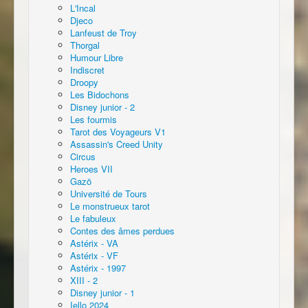
L'Incal
Djeco
Lanfeust de Troy
Thorgal
Humour Libre
Indiscret
Droopy
Les Bidochons
Disney junior - 2
Les fourmis
Tarot des Voyageurs V1
Assassin's Creed Unity
Circus
Heroes VII
Gazö
Université de Tours
Le monstrueux tarot
Le fabuleux
Contes des âmes perdues
Astérix - VA
Astérix - VF
Astérix - 1997
XIII - 2
Disney junior - 1
Iello 2024