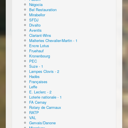
Négocia
Bel Restauration
Mirabellor
SFDJ
Divalto
Aventis
Clariant-Wins
Malteries Chevalier-Martin - 1
Encre Lotus
Fruehauf
Kronenbourg
PEC
Suze - 1
Lampes Clovis - 2
Hadès
Françaises
Leffe
E. Leclerc - 2
Loterie nationale - 1
FA Cernay
Rotary de Carmaux
RATP
VAL
Gervais/Danone
Microlynx