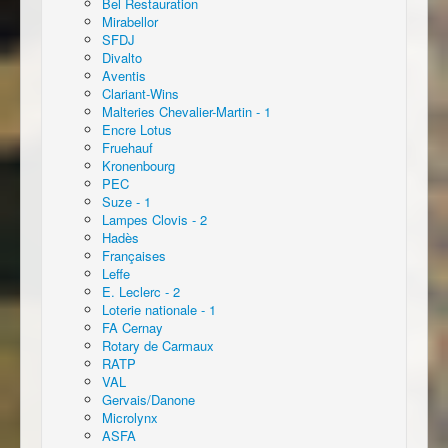
Bel Restauration
Mirabellor
SFDJ
Divalto
Aventis
Clariant-Wins
Malteries Chevalier-Martin - 1
Encre Lotus
Fruehauf
Kronenbourg
PEC
Suze - 1
Lampes Clovis - 2
Hadès
Françaises
Leffe
E. Leclerc - 2
Loterie nationale - 1
FA Cernay
Rotary de Carmaux
RATP
VAL
Gervais/Danone
Microlynx
ASFA