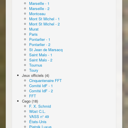
Marseille - 1
Marseille - 2
Montceau
Mont St Michel - 1
Mont St Michel - 2
Murat
Paris
Pontarlier - 1
Pontarlier - 2
St Jean de Marsacq
Saint Malo - 1
Saint Malo - 2
Tournus
Toury
Jeux officiels (4)
Cinquantenaire FFT
Comité IdF - 1
Comité IdF - 2
FFT
Cego (18)
F. X. Schmid
Wüst C.L.
VASS n° 49
États-Unis
Piatnik Luxus