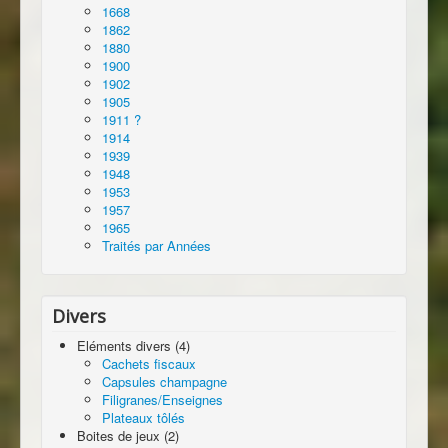
1668
1862
1880
1900
1902
1905
1911 ?
1914
1939
1948
1953
1957
1965
Traités par Années
Divers
Eléments divers (4)
Cachets fiscaux
Capsules champagne
Filigranes/Enseignes
Plateaux tôlés
Boites de jeux (2)