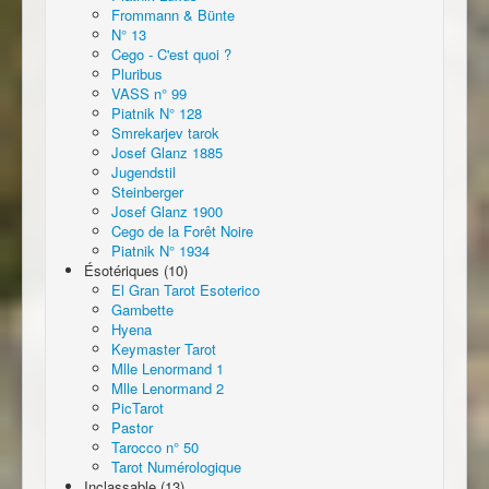
Frommann & Bünte
N° 13
Cego - C'est quoi ?
Pluribus
VASS n° 99
Piatnik N° 128
Smrekarjev tarok
Josef Glanz 1885
Jugendstil
Steinberger
Josef Glanz 1900
Cego de la Forêt Noire
Piatnik N° 1934
Ésotériques (10)
El Gran Tarot Esoterico
Gambette
Hyena
Keymaster Tarot
Mlle Lenormand 1
Mlle Lenormand 2
PicTarot
Pastor
Tarocco n° 50
Tarot Numérologique
Inclassable (13)