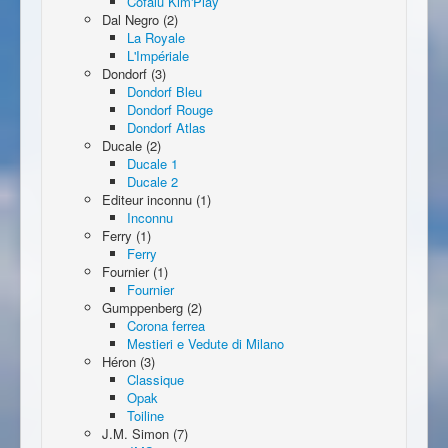
Cofalu Kim'Play
Dal Negro (2)
La Royale
L'Impériale
Dondorf (3)
Dondorf Bleu
Dondorf Rouge
Dondorf Atlas
Ducale (2)
Ducale 1
Ducale 2
Editeur inconnu (1)
Inconnu
Ferry (1)
Ferry
Fournier (1)
Fournier
Gumppenberg (2)
Corona ferrea
Mestieri e Vedute di Milano
Héron (3)
Classique
Opak
Toiline
J.M. Simon (7)