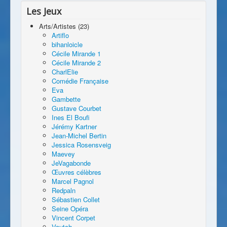
Les Jeux
Arts/Artistes (23)
Artiflo
bihanloicle
Cécile Mirande 1
Cécile Mirande 2
CharlElie
Comédie Française
Eva
Gambette
Gustave Courbet
Ines El Boufi
Jérémy Kartner
Jean-Michel Bertin
Jessica Rosensveig
Maevey
JeVagabonde
Œuvres célèbres
Marcel Pagnol
Redpaln
Sébastien Collet
Seine Opéra
Vincent Corpet
Voutch