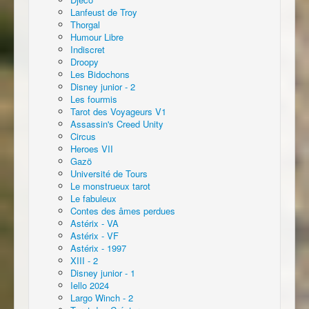
Lanfeust de Troy
Thorgal
Humour Libre
Indiscret
Droopy
Les Bidochons
Disney junior - 2
Les fourmis
Tarot des Voyageurs V1
Assassin's Creed Unity
Circus
Heroes VII
Gazö
Université de Tours
Le monstrueux tarot
Le fabuleux
Contes des âmes perdues
Astérix - VA
Astérix - VF
Astérix - 1997
XIII - 2
Disney junior - 1
Iello 2024
Largo Winch - 2