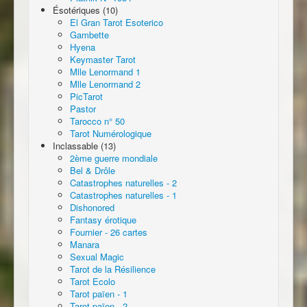
Ésotériques (10)
El Gran Tarot Esoterico
Gambette
Hyena
Keymaster Tarot
Mlle Lenormand 1
Mlle Lenormand 2
PicTarot
Pastor
Tarocco n° 50
Tarot Numérologique
Inclassable (13)
2ème guerre mondiale
Bel & Drôle
Catastrophes naturelles - 2
Catastrophes naturelles - 1
Dishonored
Fantasy érotique
Fournier - 26 cartes
Manara
Sexual Magic
Tarot de la Résilience
Tarot Ecolo
Tarot païen - 1
Tarot païen - 2