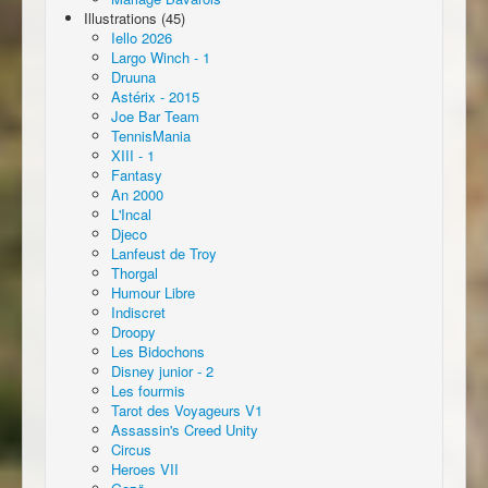
Illustrations (45)
Iello 2026
Largo Winch - 1
Druuna
Astérix - 2015
Joe Bar Team
TennisMania
XIII - 1
Fantasy
An 2000
L'Incal
Djeco
Lanfeust de Troy
Thorgal
Humour Libre
Indiscret
Droopy
Les Bidochons
Disney junior - 2
Les fourmis
Tarot des Voyageurs V1
Assassin's Creed Unity
Circus
Heroes VII