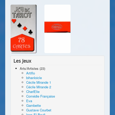
Les Jeux
Arts/Artistes (23)
Artiflo
bihanloicle
Cécile Mirande 1
Cécile Mirande 2
CharlElie
Comédie Française
Eva
Gambette
Gustave Courbet
Ines El Boufi