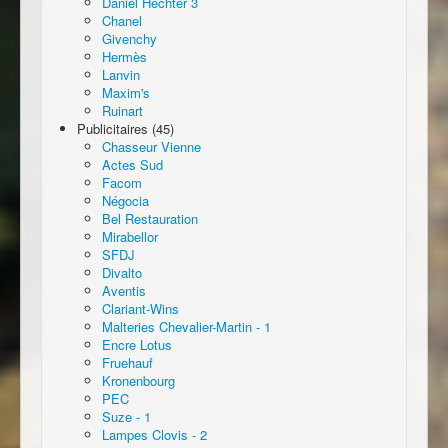
Daniel Hechter 3
Chanel
Givenchy
Hermès
Lanvin
Maxim's
Ruinart
Publicitaires (45)
Chasseur Vienne
Actes Sud
Facom
Négocia
Bel Restauration
Mirabellor
SFDJ
Divalto
Aventis
Clariant-Wins
Malteries Chevalier-Martin - 1
Encre Lotus
Fruehauf
Kronenbourg
PEC
Suze - 1
Lampes Clovis - 2