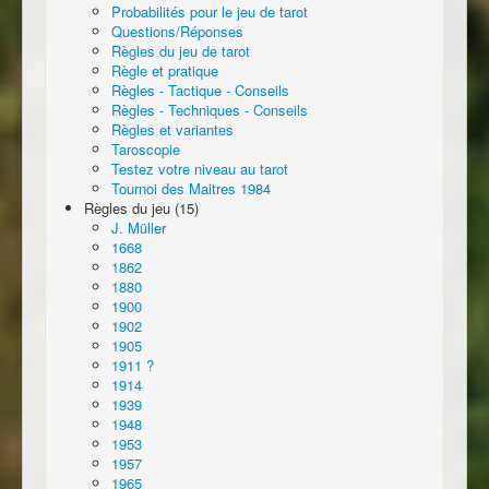
Probabilités pour le jeu de tarot
Questions/Réponses
Règles du jeu de tarot
Règle et pratique
Règles - Tactique - Conseils
Règles - Techniques - Conseils
Règles et variantes
Taroscopie
Testez votre niveau au tarot
Tournoi des Maitres 1984
Règles du jeu (15)
J. Müller
1668
1862
1880
1900
1902
1905
1911 ?
1914
1939
1948
1953
1957
1965