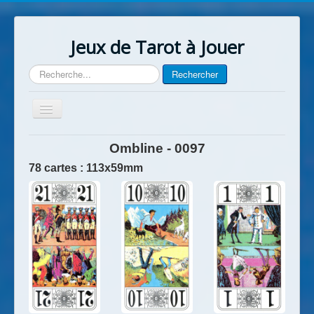
Jeux de Tarot à Jouer
Rechercher
Rechercher
Basculer
la
navigation
Accueil
Ombline - 0097
Contact
78 cartes : 113x59mm