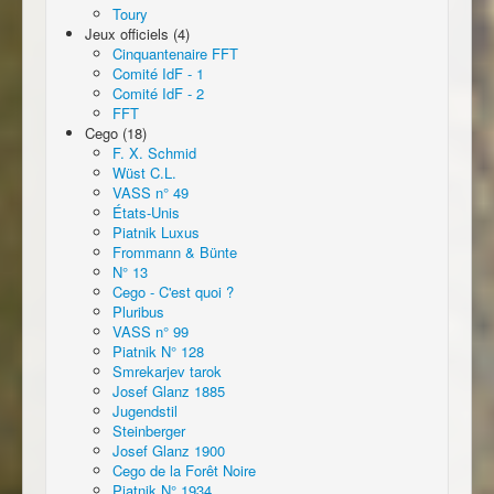
Toury
Jeux officiels (4)
Cinquantenaire FFT
Comité IdF - 1
Comité IdF - 2
FFT
Cego (18)
F. X. Schmid
Wüst C.L.
VASS n° 49
États-Unis
Piatnik Luxus
Frommann & Bünte
N° 13
Cego - C'est quoi ?
Pluribus
VASS n° 99
Piatnik N° 128
Smrekarjev tarok
Josef Glanz 1885
Jugendstil
Steinberger
Josef Glanz 1900
Cego de la Forêt Noire
Piatnik N° 1934