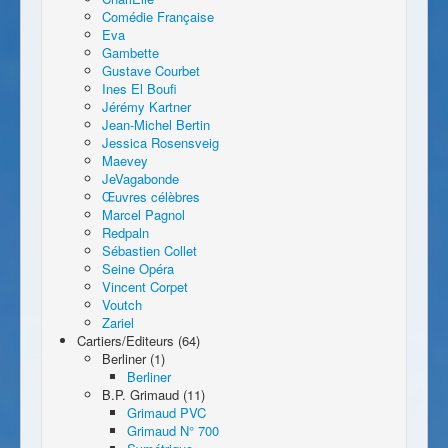
Comédie Française
Eva
Gambette
Gustave Courbet
Ines El Boufi
Jérémy Kartner
Jean-Michel Bertin
Jessica Rosensveig
Maevey
JeVagabonde
Œuvres célèbres
Marcel Pagnol
Redpaln
Sébastien Collet
Seine Opéra
Vincent Corpet
Voutch
Zariel
Cartiers/Editeurs (64)
Berliner (1)
Berliner
B.P. Grimaud (11)
Grimaud PVC
Grimaud N° 700