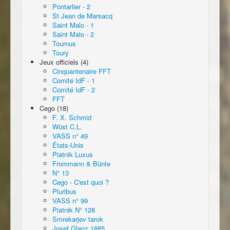
Pontarlier - 2
St Jean de Marsacq
Saint Malo - 1
Saint Malo - 2
Tournus
Toury
Jeux officiels (4)
Cinquantenaire FFT
Comité IdF - 1
Comité IdF - 2
FFT
Cego (18)
F. X. Schmid
Wüst C.L.
VASS n° 49
États-Unis
Piatnik Luxus
Frommann & Bünte
N° 13
Cego - C'est quoi ?
Pluribus
VASS n° 99
Piatnik N° 128
Smrekarjev tarok
Josef Glanz 1885