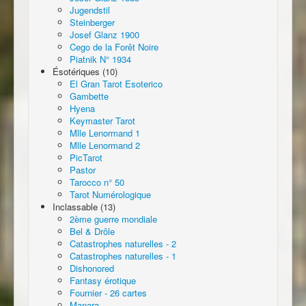
Jugendstil
Steinberger
Josef Glanz 1900
Cego de la Forêt Noire
Piatnik N° 1934
Ésotériques (10)
El Gran Tarot Esoterico
Gambette
Hyena
Keymaster Tarot
Mlle Lenormand 1
Mlle Lenormand 2
PicTarot
Pastor
Tarocco n° 50
Tarot Numérologique
Inclassable (13)
2ème guerre mondiale
Bel & Drôle
Catastrophes naturelles - 2
Catastrophes naturelles - 1
Dishonored
Fantasy érotique
Fournier - 26 cartes
Manara