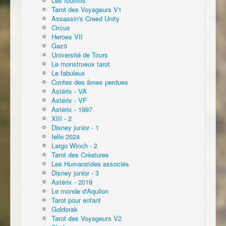
Les fourmis
Tarot des Voyageurs V1
Assassin's Creed Unity
Circus
Heroes VII
Gazö
Université de Tours
Le monstrueux tarot
Le fabuleux
Contes des âmes perdues
Astérix - VA
Astérix - VF
Astérix - 1997
XIII - 2
Disney junior - 1
Iello 2024
Largo Winch - 2
Tarot des Créatures
Les Humanoïdes associés
Disney junior - 3
Astérix - 2019
Le monde d'Aquilon
Tarot pour enfant
Goldorak
Tarot des Voyageurs V2