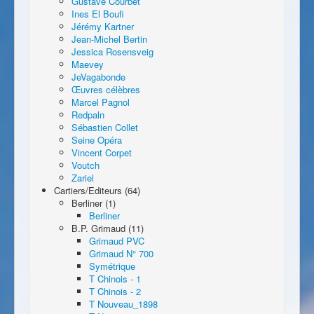
Gustave Courbet
Ines El Boufi
Jérémy Kartner
Jean-Michel Bertin
Jessica Rosensveig
Maevey
JeVagabonde
Œuvres célèbres
Marcel Pagnol
Redpaln
Sébastien Collet
Seine Opéra
Vincent Corpet
Voutch
Zariel
Cartiers/Editeurs (64)
Berliner (1)
Berliner
B.P. Grimaud (11)
Grimaud PVC
Grimaud N° 700
Symétrique
T Chinois - 1
T Chinois - 2
T Nouveau_1898