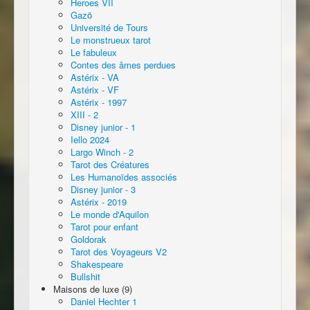
Heroes VII
Gazö
Université de Tours
Le monstrueux tarot
Le fabuleux
Contes des âmes perdues
Astérix - VA
Astérix - VF
Astérix - 1997
XIII - 2
Disney junior - 1
Iello 2024
Largo Winch - 2
Tarot des Créatures
Les Humanoïdes associés
Disney junior - 3
Astérix - 2019
Le monde d'Aquilon
Tarot pour enfant
Goldorak
Tarot des Voyageurs V2
Shakespeare
Bullshit
Maisons de luxe (9)
Daniel Hechter 1