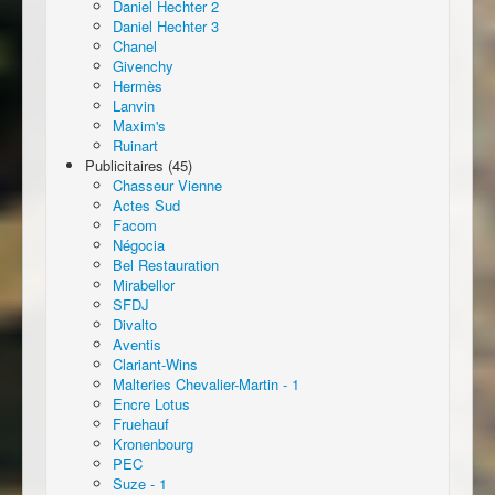
Daniel Hechter 2
Daniel Hechter 3
Chanel
Givenchy
Hermès
Lanvin
Maxim's
Ruinart
Publicitaires (45)
Chasseur Vienne
Actes Sud
Facom
Négocia
Bel Restauration
Mirabellor
SFDJ
Divalto
Aventis
Clariant-Wins
Malteries Chevalier-Martin - 1
Encre Lotus
Fruehauf
Kronenbourg
PEC
Suze - 1