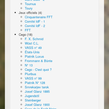
Tournus
Toury
Jeux officiels (4)
Cinquantenaire FFT
Comité IdF - 1
Comité IdF - 2
FFT
Cego (18)
F. X. Schmid
Wüst C.L.
VASS n° 49
États-Unis
Piatnik Luxus
Frommann & Bünte
N° 13
Cego - C'est quoi ?
Pluribus
VASS n° 99
Piatnik N° 128
Smrekarjev tarok
Josef Glanz 1885
Jugendstil
Steinberger
Josef Glanz 1900
Cego de la Forêt Noire