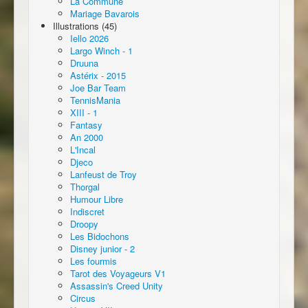
La Commune
Mariage Bavarois
Illustrations (45)
Iello 2026
Largo Winch - 1
Druuna
Astérix - 2015
Joe Bar Team
TennisMania
XIII - 1
Fantasy
An 2000
L'Incal
Djeco
Lanfeust de Troy
Thorgal
Humour Libre
Indiscret
Droopy
Les Bidochons
Disney junior - 2
Les fourmis
Tarot des Voyageurs V1
Assassin's Creed Unity
Circus