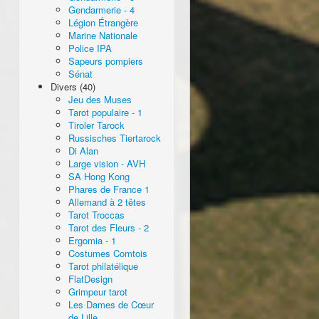
Gendarmerie - 4
Légion Étrangère
Marine Nationale
Police IPA
Sapeurs pompiers
Sénat
Divers (40)
Jeu des Muses
Tarot populaire - 1
Tiroler Tarock
Russisches Tiertarock
Di Alan
Large vision - AVH
SA Hong Kong
Phares de France 1
Allemand à 2 têtes
Tarot Troccas
Tarot des Fleurs - 2
Ergomia - 1
Costumes Comtois
Tarot philatélique
FlatDesign
Grimpeur tarot
Les Dames de Cœur
de Lille