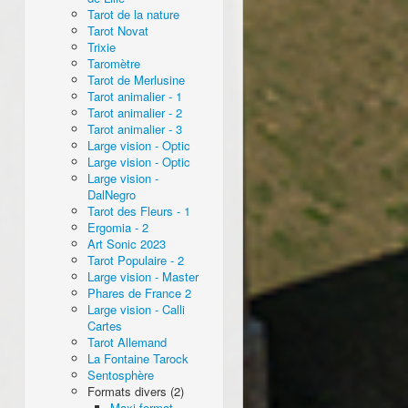
Tarot de la nature
Tarot Novat
Trixie
Taromètre
Tarot de Merlusine
Tarot animalier - 1
Tarot animalier - 2
Tarot animalier - 3
Large vision - Optic
Large vision - Optic
Large vision -
DalNegro
Tarot des Fleurs - 1
Ergomia - 2
Art Sonic 2023
Tarot Populaire - 2
Large vision - Master
Phares de France 2
Large vision - Calli
Cartes
Tarot Allemand
La Fontaine Tarock
Sentosphère
Formats divers (2)
Maxi format