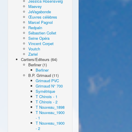
Jessica Rosensveig
Maevey
JeVagabonde
Œuvres célèbres
Marcel Pagnol
Redpaln
Sébastien Collet
Seine Opéra
Vincent Corpet
Voutch
Zariel
Cartiers/Editeurs (64)
Berliner (1)
Berliner
B.P. Grimaud (11)
Grimaud PVC
Grimaud N° 700
Symétrique
T Chinois - 1
T Chinois - 2
T Nouveau_1898
T Nouveau_1900
- 1
T Nouveau_1900
- 2