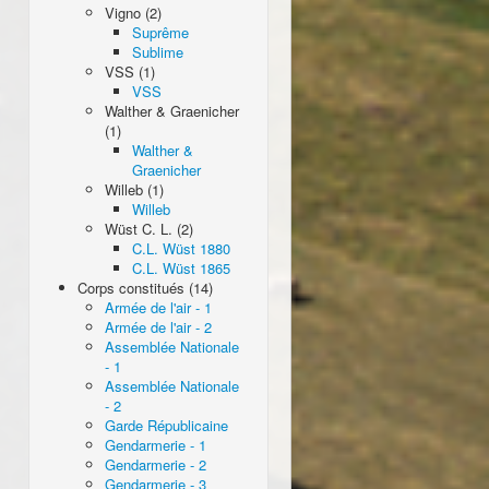
Vigno (2)
Suprême
Sublime
VSS (1)
VSS
Walther & Graenicher
(1)
Walther &
Graenicher
Willeb (1)
Willeb
Wüst C. L. (2)
C.L. Wüst 1880
C.L. Wüst 1865
Corps constitués (14)
Armée de l'air - 1
Armée de l'air - 2
Assemblée Nationale
- 1
Assemblée Nationale
- 2
Garde Républicaine
Gendarmerie - 1
Gendarmerie - 2
Gendarmerie - 3