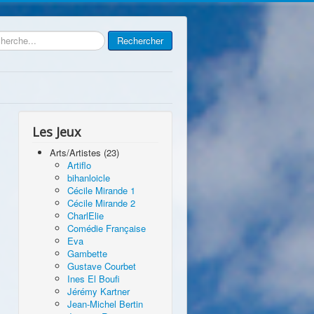
rcher
Rechercher
Les Jeux
Arts/Artistes (23)
Artiflo
bihanloicle
Cécile Mirande 1
Cécile Mirande 2
CharlElie
Comédie Française
Eva
Gambette
Gustave Courbet
Ines El Boufi
Jérémy Kartner
Jean-Michel Bertin