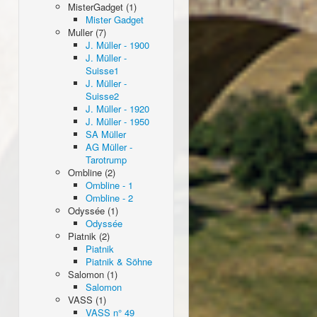
MisterGadget (1)
Mister Gadget
Muller (7)
J. Müller - 1900
J. Müller -
Suisse1
J. Müller -
Suisse2
J. Müller - 1920
J. Müller - 1950
SA Müller
AG Müller -
Tarotrump
Ombline (2)
Ombline - 1
Ombline - 2
Odyssée (1)
Odyssée
Piatnik (2)
Piatnik
Piatnik & Söhne
Salomon (1)
Salomon
VASS (1)
VASS n° 49