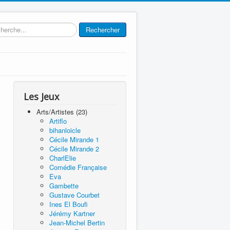
rcher
Rechercher
Les Jeux
Arts/Artistes (23)
Artiflo
bihanloicle
Cécile Mirande 1
Cécile Mirande 2
CharlElie
Comédie Française
Eva
Gambette
Gustave Courbet
Ines El Boufi
Jérémy Kartner
Jean-Michel Bertin