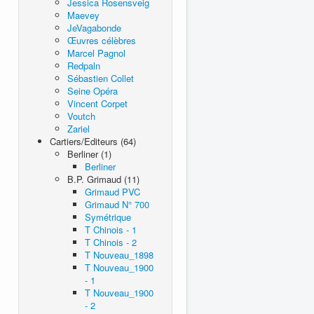
Jessica Rosensveig
Maevey
JeVagabonde
Œuvres célèbres
Marcel Pagnol
Redpaln
Sébastien Collet
Seine Opéra
Vincent Corpet
Voutch
Zariel
Cartiers/Editeurs (64)
Berliner (1)
Berliner
B.P. Grimaud (11)
Grimaud PVC
Grimaud N° 700
Symétrique
T Chinois - 1
T Chinois - 2
T Nouveau_1898
T Nouveau_1900
- 1
T Nouveau_1900
- 2